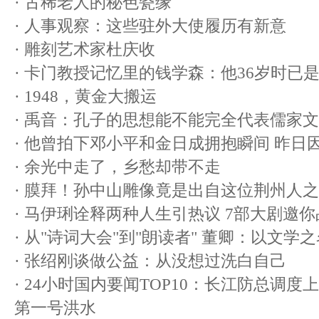
·
古稀老人的秘色瓷缘
·
人事观察：这些驻外大使履历有新意
·
雕刻艺术家杜庆收
·
卡门教授记忆里的钱学森：他36岁时已
·
1948，黄金大搬运
·
禹音：孔子的思想能不能完全代表儒家文
·
他曾拍下邓小平和金日成拥抱瞬间 昨日
·
余光中走了，乡愁却带不走
·
膜拜！孙中山雕像竟是出自这位荆州人之
·
马伊琍诠释两种人生引热议 7部大剧邀
·
从"诗词大会"到"朗读者" 董卿：以文学
·
张绍刚谈做公益：从没想过洗白自己
·
24小时国内要闻TOP10：长江防总调度
第一号洪水