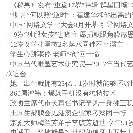
·
《秘果》发布“重返17岁”特辑 群星回顾
·
“明月”何以照“逆时”：霍建华和他出离
·
中国"网络文学+"大会8月开幕 引导网
·
19岁“独腿女孩”患癌症 愿捐献眼角膜感
·
12岁女学生勇救2名落水同伴不幸溺亡
·
学生心跳骤停 老师“抢”回一命
·
中国当代雕塑艺术研究院—2017年当代
联谊会
·
她一出生就拥有23亿，1岁时就能够环游
·
360周鸿祎：爆款手机没有独特技术
·
政协主席代市长再任书记罕见一身挑三职
·
王国生郝鹏会见港澳企业家考察团一行
·
京剧大师梅兰芳弟子李毓芳逝世 享年91
·
忠诚卫士张楠就是21世纪的狼牙山五壮