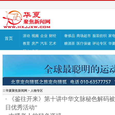
滚动
视频
企业
财经
奢侈品
商场超市
服装纺织
家
首页
教育
房产
汽车
艺术
糖酒茶
医疗保健
评论专区
华
国内
公益
∷
华夏聚焦新闻网
>
人物专区
·
《鉴往开来》第十讲中华文脉秘色解码被评
日优秀活动”