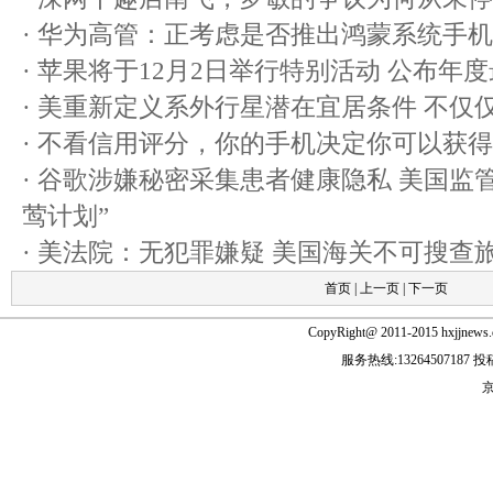
·
华为高管：正考虑是否推出鸿蒙系统手机
·
苹果将于12月2日举行特别活动 公布年
·
美重新定义系外行星潜在宜居条件 不仅
·
不看信用评分，你的手机决定你可以获得
·
谷歌涉嫌秘密采集患者健康隐私 美国监
莺计划”
·
美法院：无犯罪嫌疑 美国海关不可搜查
首页
|
上一页
|
下一页
CopyRight@ 2011-2015 hxjjn
服务热线:13264507187 投稿
京