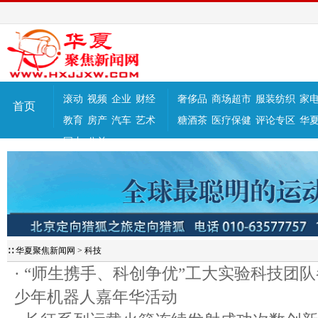
滚动
视频
企业
财经
奢侈品
商场超市
服装纺织
家
首页
教育
房产
汽车
艺术
糖酒茶
医疗保健
评论专区
华
国内
公益
∷
华夏聚焦新闻网
>
科技
·
“师生携手、科创争优”工大实验科技团
少年机器人嘉年华活动