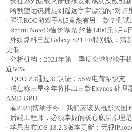
·
长征系列运载火箭连续发射成功次数创新
·
哈勃望远镜捕捉到遥远宇宙漂流的“对虾星
·
腾讯ROG游戏手机5竟然有另一款？测试
·
Redmi Note10售价曝光 约售1400元3
·
外媒爆料三星Galaxy S21 FE特别版
更低
·
分析机构：2021年第一季度全球智能手
近50%
·
iQOO Z3通过3C认证：55W电荷泵快充
·
消息称三星今年将推出三款Exynos 处
AMD GPU
·
看2021|博纳于冬：我们应该从电影大
·
后端工程师，必须掌握的核心底层原理是
·
苹果发布iOS 13.2.3版本更新：无视iPh