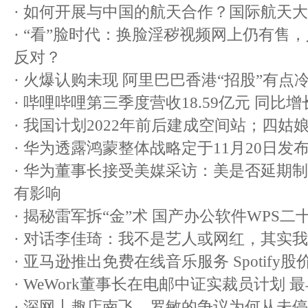
·
如何开展与中国的航天合作？国际航天大
·
“看”脸时代：换脸淫秽视频网上仍有售
反对？
·
火爆认购未现 阿里巴巴香港“招股”有点
·
哔哩哔哩第三季度营收18.59亿元 同比增
·
我国计划2022年前后建成空间站；四姑
·
华为透露鸿蒙整体战略定于11月20日发
·
华为董事长接受美媒采访：美是否延期制
有影响
·
揭秘雷军拆“金”术 国产办公软件WPS二
·
对话李佳琦：我不是艺人或网红，其实我
·
亚马逊推出免费在线音乐服务 Spotify股
·
WeWork董事长在电邮中证实裁员计划 
·
深网丨趣店南飞，罗敏的争议为何从未停