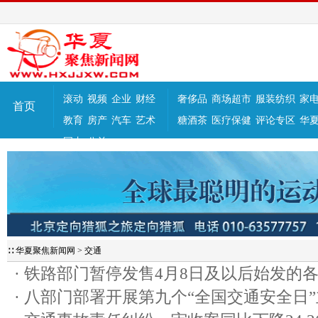
滚动
视频
企业
财经
奢侈品
商场超市
服装纺织
家
首页
教育
房产
汽车
艺术
糖酒茶
医疗保健
评论专区
华
国内
公益
∷
华夏聚焦新闻网
>
交通
·
铁路部门暂停发售4月8日及以后始发的
·
八部门部署开展第九个“全国交通安全日