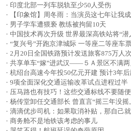
·
印度北部一列车脱轨至少50人受伤
·
【印象馆】周冬雨：当演员这七年让我成
·
男子学车遭猥亵 教练被拘留10天
·
中国技术再次升级 世界最深高铁站将“潜
·
“复兴号”开跑京津城际 一等座二等座车
·
2月20日全国铁路预计发送旅客875万人
·
共享单车“嫁”进武汉——５Ａ景区不满两
·
杭绍台高速今年投50亿元开建 预计3年
·
9项全面深化交通运输改革试点进程过半
·
压马路也有技巧！这些交通标线不要随便
·
杨传堂卸任交通部长 曾直言“摇三年没摇
·
滴滴优步司机：如果取消补贴，那自己就
·
商务舱不是地铁该考虑的事儿
·
哭笑不得！航班延误的奇葩原因