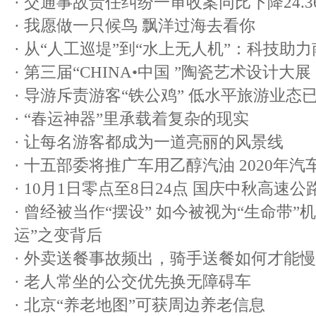
·
交通事故责任纠纷一审收案同比下降24.3
·
我愿做一只候鸟 飘洋过海去看你
·
从“人工巡堤”到“水上无人机”：科技助
·
第三届“CHINA•中国 ”陶瓷艺术设计大展
·
导游斥责游客“铁公鸡” 低水平旅游业态
·
“春运神器”里承载着复杂的现实
·
让每名游客都成为一道亮丽的风景线
·
十五部委将推广车用乙醇汽油 2020年汽
·
10月1日零点至8日24点 国庆中秋高速公
·
曾经被当作“摆设” 如今被视为“生命带”
运”之变背后
·
外卖送餐事故频出，骑手送餐如何才能慢
·
老人常坐的公交优先换无障碍车
·
北京“养老地图”可获周边养老信息