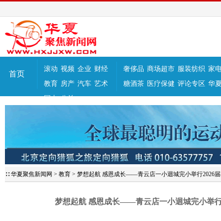
滚动
视频
企业
财经
奢侈品
商场超市
服装纺织
家
首页
教育
房产
汽车
艺术
糖酒茶
医疗保健
评论专区
华
国内
公益
∷
华夏聚焦新闻网
>
教育
>
梦想起航 感恩成长——青云店一小迴城完小举行2026
梦想起航 感恩成长——青云店一小迴城完小举行2