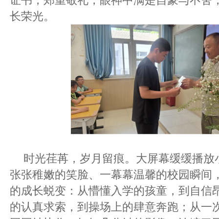
证书，郑重敬礼，眼神中满是自豪与不舍
长荣光。
时光荏苒，岁月留痕。大屏幕缓缓播放
张张稚嫩的笑脸、一幕幕温馨的校园瞬间
的成长蜕变：从懵懂入学的孩童，到自信
的认真求索，到操场上的肆意奔跑；从一